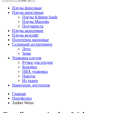
Пледы флисовые
Пледы шерстяные
Пледы Klippan Saule
Пледы Marzotto
Полушерсть
Пледы акриловые
Пледы велсофт
Полотенца махровые
Сезонный ассортимент
Лето
Зима
Упаковка пледов
Ручки для пледов
Коробки
ПВХ упаковка
Пакеты
Из ткани
Нанесение логотипов
Главная
Портфолио
Amber Weiss