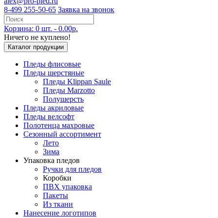
alex@pro-pled.ru
8-499 255-50-65
Заявка на звонок
Корзина: 0 шт. - 0.00р.
Ничего не куплено!
Каталог продукции
Пледы флисовые
Пледы шерстяные
Пледы Klippan Saule
Пледы Marzotto
Полушерсть
Пледы акриловые
Пледы велсофт
Полотенца махровые
Сезонный ассортимент
Лето
Зима
Упаковка пледов
Ручки для пледов
Коробки
ПВХ упаковка
Пакеты
Из ткани
Нанесение логотипов