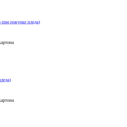
о при покупке пледа)
картона
пледа)
картона