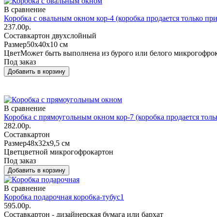
В сравнение
Коробка с овальным окном кор-4 (коробка продается только при
237.00р.
Состав
картон двухслойный
Размер
50х40х10 см
Цвет
Может быть выполнена из бурого или белого микрогофро
Под заказ
В сравнение
Коробка с прямоугольным окном кор-7 (коробка продается толь
282.00р.
Состав
картон
Размер
48х32х9,5 см
Цвет
цветной микрогофрокартон
Под заказ
В сравнение
Коробка подарочная коробка-тубус1
595.00р.
Состав
картон - дизайнерская бумага или бархат