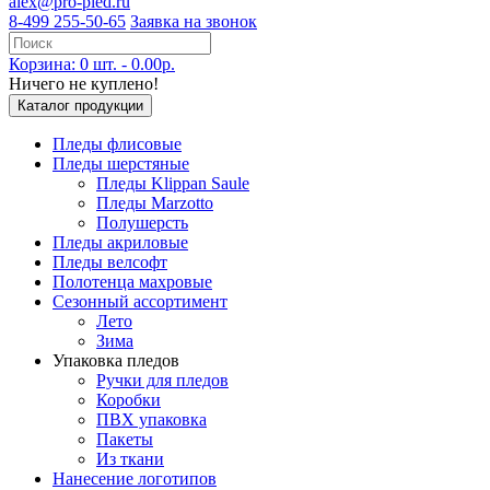
alex@pro-pled.ru
8-499 255-50-65
Заявка на звонок
Корзина: 0 шт. - 0.00р.
Ничего не куплено!
Каталог продукции
Пледы флисовые
Пледы шерстяные
Пледы Klippan Saule
Пледы Marzotto
Полушерсть
Пледы акриловые
Пледы велсофт
Полотенца махровые
Сезонный ассортимент
Лето
Зима
Упаковка пледов
Ручки для пледов
Коробки
ПВХ упаковка
Пакеты
Из ткани
Нанесение логотипов