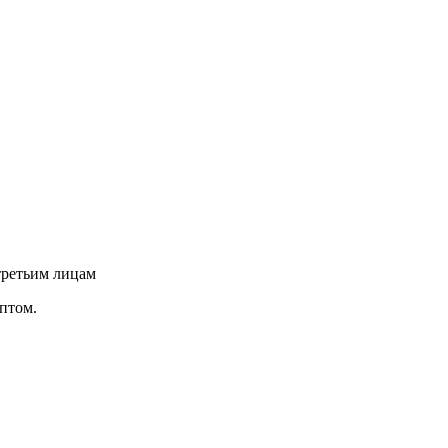
третьим лицам
птом.