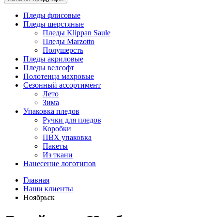
Пледы флисовые
Пледы шерстяные
Пледы Klippan Saule
Пледы Marzotto
Полушерсть
Пледы акриловые
Пледы велсофт
Полотенца махровые
Сезонный ассортимент
Лето
Зима
Упаковка пледов
Ручки для пледов
Коробки
ПВХ упаковка
Пакеты
Из ткани
Нанесение логотипов
Главная
Наши клиенты
Ноябрьск