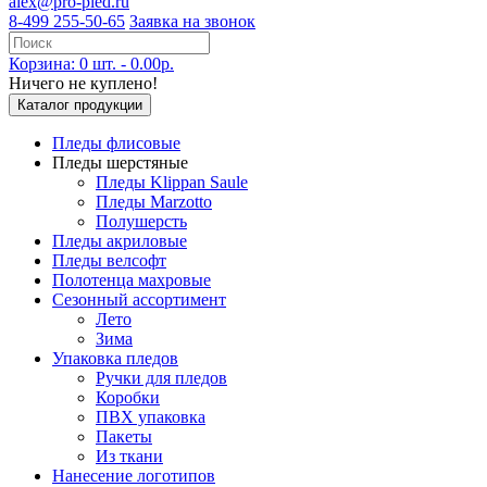
alex@pro-pled.ru
8-499 255-50-65
Заявка на звонок
Корзина: 0 шт. - 0.00р.
Ничего не куплено!
Каталог продукции
Пледы флисовые
Пледы шерстяные
Пледы Klippan Saule
Пледы Marzotto
Полушерсть
Пледы акриловые
Пледы велсофт
Полотенца махровые
Сезонный ассортимент
Лето
Зима
Упаковка пледов
Ручки для пледов
Коробки
ПВХ упаковка
Пакеты
Из ткани
Нанесение логотипов