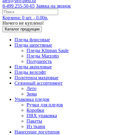
alex@pro-pled.ru
8-499 255-50-65
Заявка на звонок
Корзина: 0 шт. - 0.00р.
Ничего не куплено!
Каталог продукции
Пледы флисовые
Пледы шерстяные
Пледы Klippan Saule
Пледы Marzotto
Полушерсть
Пледы акриловые
Пледы велсофт
Полотенца махровые
Сезонный ассортимент
Лето
Зима
Упаковка пледов
Ручки для пледов
Коробки
ПВХ упаковка
Пакеты
Из ткани
Нанесение логотипов