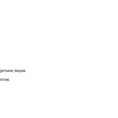
третьим лицам
птом.