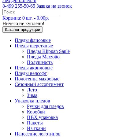
alex@pro-pled.ru
8-499 255-50-65
Заявка на звонок
Корзина: 0 шт. - 0.00р.
Ничего не куплено!
Каталог продукции
Пледы флисовые
Пледы шерстяные
Пледы Klippan Saule
Пледы Marzotto
Полушерсть
Пледы акриловые
Пледы велсофт
Полотенца махровые
Сезонный ассортимент
Лето
Зима
Упаковка пледов
Ручки для пледов
Коробки
ПВХ упаковка
Пакеты
Из ткани
Нанесение логотипов