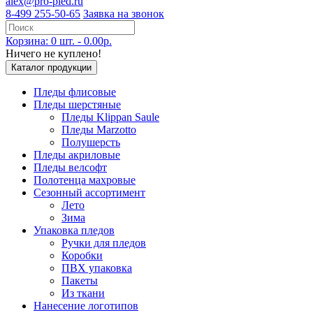
alex@pro-pled.ru
8-499 255-50-65
Заявка на звонок
Корзина: 0 шт. - 0.00р.
Ничего не куплено!
Каталог продукции
Пледы флисовые
Пледы шерстяные
Пледы Klippan Saule
Пледы Marzotto
Полушерсть
Пледы акриловые
Пледы велсофт
Полотенца махровые
Сезонный ассортимент
Лето
Зима
Упаковка пледов
Ручки для пледов
Коробки
ПВХ упаковка
Пакеты
Из ткани
Нанесение логотипов