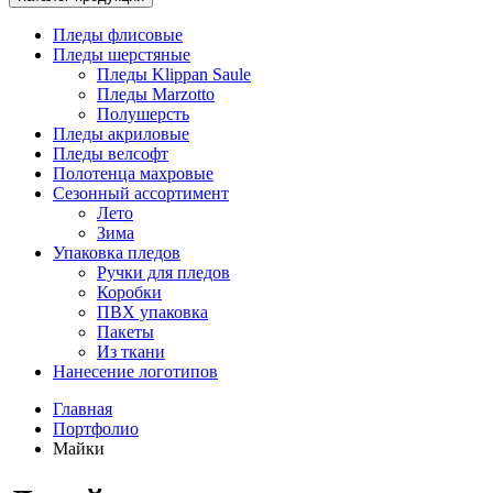
Пледы флисовые
Пледы шерстяные
Пледы Klippan Saule
Пледы Marzotto
Полушерсть
Пледы акриловые
Пледы велсофт
Полотенца махровые
Сезонный ассортимент
Лето
Зима
Упаковка пледов
Ручки для пледов
Коробки
ПВХ упаковка
Пакеты
Из ткани
Нанесение логотипов
Главная
Портфолио
Майки