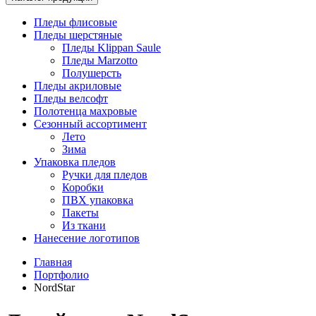
Пледы флисовые
Пледы шерстяные
Пледы Klippan Saule
Пледы Marzotto
Полушерсть
Пледы акриловые
Пледы велсофт
Полотенца махровые
Сезонный ассортимент
Лето
Зима
Упаковка пледов
Ручки для пледов
Коробки
ПВХ упаковка
Пакеты
Из ткани
Нанесение логотипов
Главная
Портфолио
NordStar