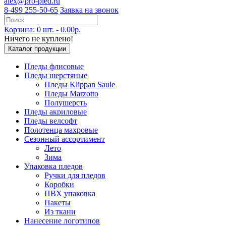
alex@pro-pled.ru
8-499 255-50-65
Заявка на звонок
Корзина: 0 шт. - 0.00р.
Ничего не куплено!
Каталог продукции
Пледы флисовые
Пледы шерстяные
Пледы Klippan Saule
Пледы Marzotto
Полушерсть
Пледы акриловые
Пледы велсофт
Полотенца махровые
Сезонный ассортимент
Лето
Зима
Упаковка пледов
Ручки для пледов
Коробки
ПВХ упаковка
Пакеты
Из ткани
Нанесение логотипов