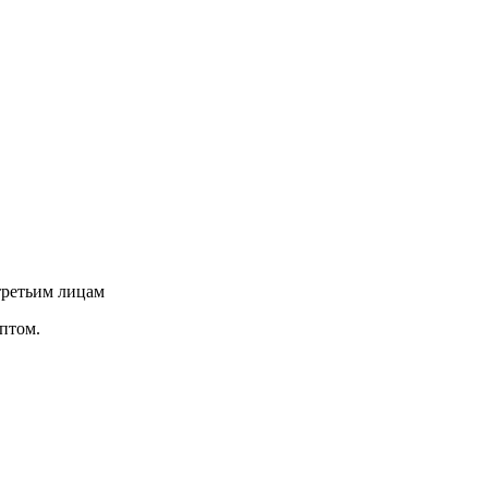
третьим лицам
птом.