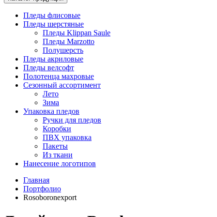
Пледы флисовые
Пледы шерстяные
Пледы Klippan Saule
Пледы Marzotto
Полушерсть
Пледы акриловые
Пледы велсофт
Полотенца махровые
Сезонный ассортимент
Лето
Зима
Упаковка пледов
Ручки для пледов
Коробки
ПВХ упаковка
Пакеты
Из ткани
Нанесение логотипов
Главная
Портфолио
Rosoboronexport