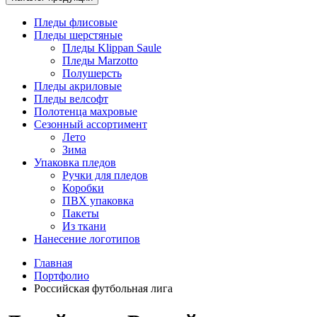
Пледы флисовые
Пледы шерстяные
Пледы Klippan Saule
Пледы Marzotto
Полушерсть
Пледы акриловые
Пледы велсофт
Полотенца махровые
Сезонный ассортимент
Лето
Зима
Упаковка пледов
Ручки для пледов
Коробки
ПВХ упаковка
Пакеты
Из ткани
Нанесение логотипов
Главная
Портфолио
Российская футбольная лига