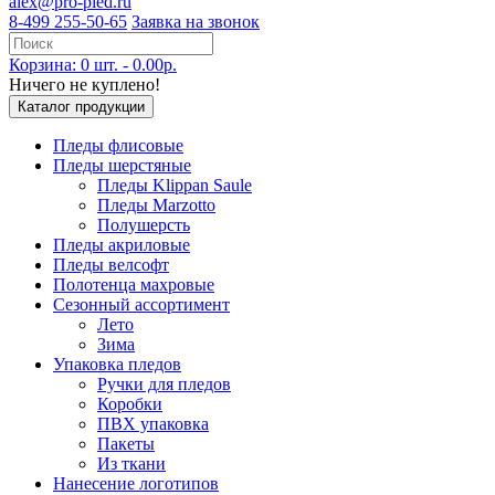
alex@pro-pled.ru
8-499 255-50-65
Заявка на звонок
Корзина: 0 шт. - 0.00р.
Ничего не куплено!
Каталог продукции
Пледы флисовые
Пледы шерстяные
Пледы Klippan Saule
Пледы Marzotto
Полушерсть
Пледы акриловые
Пледы велсофт
Полотенца махровые
Сезонный ассортимент
Лето
Зима
Упаковка пледов
Ручки для пледов
Коробки
ПВХ упаковка
Пакеты
Из ткани
Нанесение логотипов