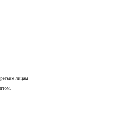
третьим лицам
птом.