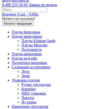
alex@pro-pled.ru
8-499 255-50-65
Заявка на звонок
Корзина: 0 шт. - 0.00р.
Ничего не куплено!
Каталог продукции
Пледы флисовые
Пледы шерстяные
Пледы Klippan Saule
Пледы Marzotto
Полушерсть
Пледы акриловые
Пледы велсофт
Полотенца махровые
Сезонный ассортимент
Лето
Зима
Упаковка пледов
Ручки для пледов
Коробки
ПВХ упаковка
Пакеты
Из ткани
Нанесение логотипов