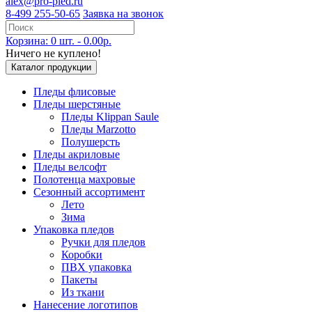
alex@pro-pled.ru
8-499 255-50-65
Заявка на звонок
Корзина: 0 шт. - 0.00р.
Ничего не куплено!
Каталог продукции
Пледы флисовые
Пледы шерстяные
Пледы Klippan Saule
Пледы Marzotto
Полушерсть
Пледы акриловые
Пледы велсофт
Полотенца махровые
Сезонный ассортимент
Лето
Зима
Упаковка пледов
Ручки для пледов
Коробки
ПВХ упаковка
Пакеты
Из ткани
Нанесение логотипов