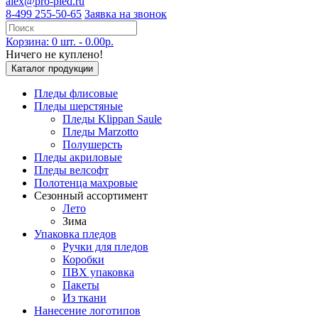
alex@pro-pled.ru
8-499 255-50-65
Заявка на звонок
Корзина: 0 шт. - 0.00р.
Ничего не куплено!
Каталог продукции
Пледы флисовые
Пледы шерстяные
Пледы Klippan Saule
Пледы Marzotto
Полушерсть
Пледы акриловые
Пледы велсофт
Полотенца махровые
Сезонный ассортимент
Лето
Зима
Упаковка пледов
Ручки для пледов
Коробки
ПВХ упаковка
Пакеты
Из ткани
Нанесение логотипов