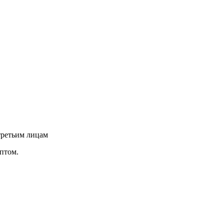
третьим лицам
птом.