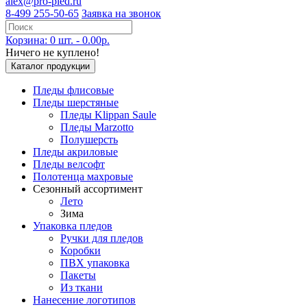
alex@pro-pled.ru
8-499 255-50-65
Заявка на звонок
Корзина: 0 шт. - 0.00р.
Ничего не куплено!
Каталог продукции
Пледы флисовые
Пледы шерстяные
Пледы Klippan Saule
Пледы Marzotto
Полушерсть
Пледы акриловые
Пледы велсофт
Полотенца махровые
Сезонный ассортимент
Лето
Зима
Упаковка пледов
Ручки для пледов
Коробки
ПВХ упаковка
Пакеты
Из ткани
Нанесение логотипов