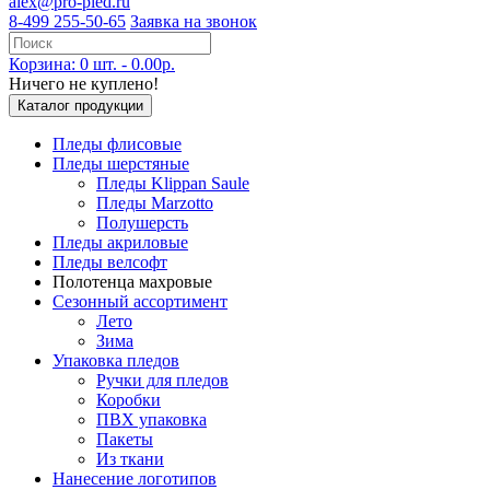
alex@pro-pled.ru
8-499 255-50-65
Заявка на звонок
Корзина: 0 шт. - 0.00р.
Ничего не куплено!
Каталог продукции
Пледы флисовые
Пледы шерстяные
Пледы Klippan Saule
Пледы Marzotto
Полушерсть
Пледы акриловые
Пледы велсофт
Полотенца махровые
Сезонный ассортимент
Лето
Зима
Упаковка пледов
Ручки для пледов
Коробки
ПВХ упаковка
Пакеты
Из ткани
Нанесение логотипов