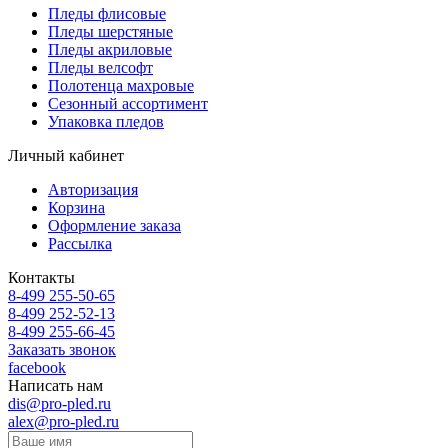
Пледы флисовые
Пледы шерстяные
Пледы акриловые
Пледы велсофт
Полотенца махровые
Сезонный ассортимент
Упаковка пледов
Личный кабинет
Авторизация
Корзина
Оформление заказа
Рассылка
Контакты
8-499 255-50-65
8-499 252-52-13
8-499 255-66-45
Заказать звонок
facebook
Написать нам
dis@pro-pled.ru
alex@pro-pled.ru