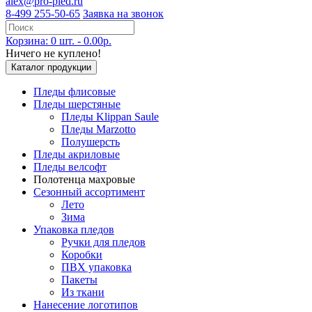
alex@pro-pled.ru
8-499 255-50-65
Заявка на звонок
Корзина: 0 шт. - 0.00р.
Ничего не куплено!
Каталог продукции
Пледы флисовые
Пледы шерстяные
Пледы Klippan Saule
Пледы Marzotto
Полушерсть
Пледы акриловые
Пледы велсофт
Полотенца махровые
Сезонный ассортимент
Лето
Зима
Упаковка пледов
Ручки для пледов
Коробки
ПВХ упаковка
Пакеты
Из ткани
Нанесение логотипов