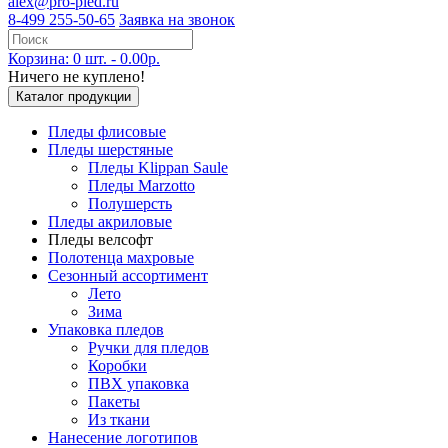
alex@pro-pled.ru
8-499 255-50-65
Заявка на звонок
Корзина: 0 шт. - 0.00р.
Ничего не куплено!
Каталог продукции
Пледы флисовые
Пледы шерстяные
Пледы Klippan Saule
Пледы Marzotto
Полушерсть
Пледы акриловые
Пледы велсофт
Полотенца махровые
Сезонный ассортимент
Лето
Зима
Упаковка пледов
Ручки для пледов
Коробки
ПВХ упаковка
Пакеты
Из ткани
Нанесение логотипов